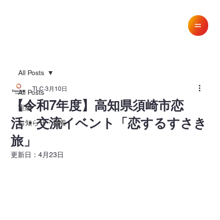
All Posts
TLC
3月10日
All Posts
【令和7年度】高知県須崎市恋
実績
活・交流イベント「恋するすさき
お知らせ・新着
旅」
更新日：
4月23日