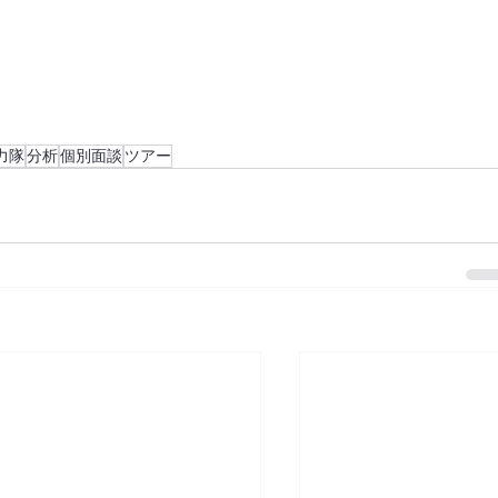
力隊
分析
個別面談
ツアー