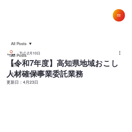
All Posts
TLC
2月10日
All Posts
【令和7年度】高知県地域おこし
実績
人材確保事業委託業務
お知らせ・新着
更新日：
4月23日