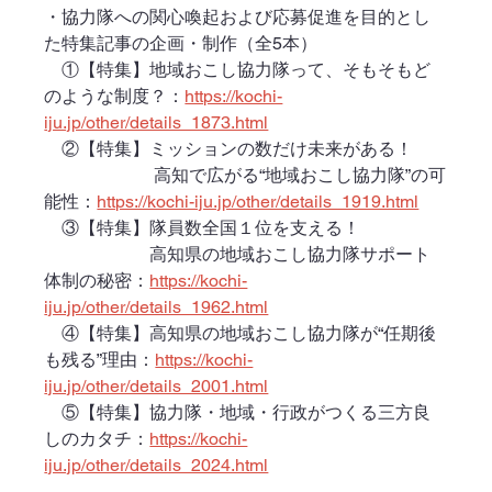
・協力隊への関心喚起および応募促進を目的とし
た特集記事の企画・制作（全5本）
　①【特集】地域おこし協力隊って、そもそもど
のような制度？：
https://kochi-
iju.jp/other/details_1873.html
　②【特集】ミッションの数だけ未来がある！
　　　　　　 高知で広がる“地域おこし協力隊”の可
能性：
https://kochi-iju.jp/other/details_1919.html
　③【特集】隊員数全国１位を支える！
　　　　　　高知県の地域おこし協力隊サポート
体制の秘密：
https://kochi-
iju.jp/other/details_1962.html
　④【特集】高知県の地域おこし協力隊が“任期後
も残る”理由：
https://kochi-
iju.jp/other/details_2001.html
　⑤【特集】協力隊・地域・行政がつくる三方良
しのカタチ：
https://kochi-
iju.jp/other/details_2024.html