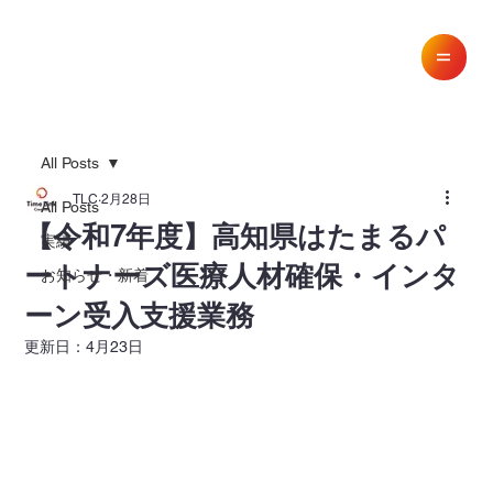
All Posts
TLC
2月28日
All Posts
【令和7年度】高知県はたまるパ
実績
ートナーズ医療人材確保・インタ
お知らせ・新着
ーン受入支援業務
更新日：
4月23日