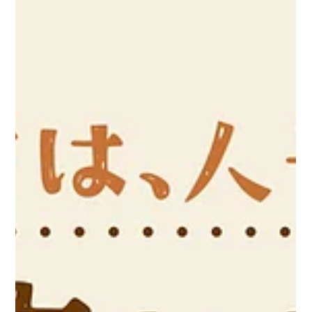
TLC
3月5日
【令和7年度】高知県宿毛市移住促進事業
高知県宿毛市において、地域おこし協力隊OBOGや移住者等のリアルな暮
らしや働き方を発信し、移住関心層への訴求を強化することで、移住者の
増加につなげること。 高知県宿毛市企画課 ・現地取材（インタビュー・
撮影） ・記事制作（全6本）および移住マッチングサイト SMOUT への掲
載 ①リベンジを果たし、林業の道へ。宿毛市で受け継ぐ“林業のバト