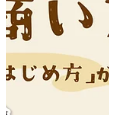
ン”：https://smout.jp/plans/25769 ②宿毛市にIターン転職！ 国内ト
ップシェア企業で理想のワークライフを実現：
https://smout.jp/plans/25876 ③認定多数の優良企業にIターン転職！
ホワイトな職場で公私ともに充実：https://smout.jp/plans/26161 ④
宿毛で始めた、私たちの挑戦。ゲストハウス×学習塾で描く新しい人生：
https://smout.jp/plans/26527 ⑤釣り好きが高じて宿毛市に移住！ 旧
民宿を再生し、夫婦で育むおもてなしの宿：
https://smout.jp/plans/26528 ⑥林業協力隊の次の一歩。.