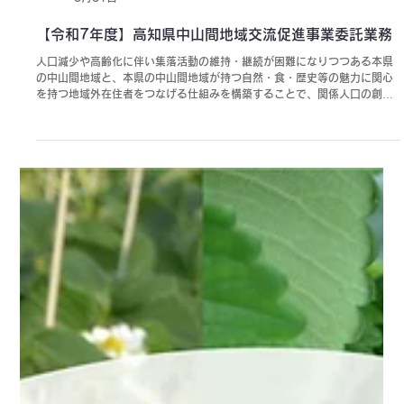
TLC
3月31日
【令和7年度】高知県中山間地域交流促進事業委託業務
人口減少や高齢化に伴い集落活動の維持・継続が困難になりつつある本県
の中山間地域と、本県の中山間地域が持つ自然・食・歴史等の魅力に関心
を持つ地域外在住者をつなげる仕組みを構築することで、関係人口の創
出、さらには移住の促進につなげること。 高知県中山間地域対策課 ・
「いこうち！（※）」専用ページの制作 https://kochi-