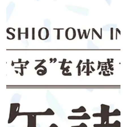
TLC
3月31日
【令和7年度】高知県宿毛市地域おこし協力隊説明会業
務委託
宿毛市地域おこし協力隊（農業ミッション「ブランドいちご農業×集落つな
ぎ隊」）への興味・関心を高めるとともに、協力隊への応募の促進及び確
保につなげること。 高知県宿毛市産業振興課 宿毛市地域おこし協力隊
（農業ミッション「ブランドいちご農業×集落つなぎ隊」）の募集等にかか
る戦略作成、記事制作、広告運用、オンライン募集説明会の運営、説明会
参加者のアフターフォローを行った。 ・説明会終了後、希望者を対象に個
別面談を実施し、参加者をフォローアップ。 →説明会で得た情報をもとに
具体的な相談ができる場を提供し、応募につなげるためのサポートを徹底
した。