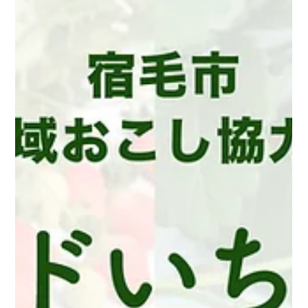
iju.jp/event/ikochi.html ・プログラム募集記事および活動レポートの作
成・掲載 ・広告運用 ・PR動画及びチラシ、バナーの制作 ・オンラインイ
ベントの企画・運営 ※いこうち！…高知県の地域団体と、高知に関心を持
つ人たち（観光以上・移住未満の「関係人口」）をつなぐマッチングプロ
ジェクト。 ※業務の一部を再委託のもと運営しています。 ・約70件のプ
ログラム募集記事と活動レポートを作成・掲載 ・オンラインイベントにお
いて申込者34名を獲得し、事業認知の拡大に寄与 ・「いこうち！」PR動
画はこちら: ①極上の田舎 SUPER LOCAL KOCHI 「いこうち！」
https://www.youtube