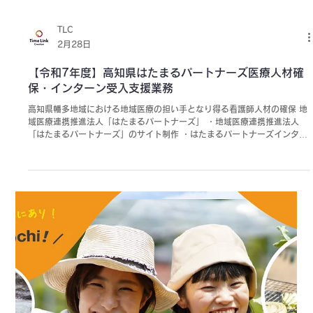
TLC
2月28日
【令和7年度】福島県 民間団体と連携した関係人口創
出・拡大及び移住促進セミナー等実施業
福島との多様な関わり合いやチャレンジの場としての可能性など、福島県
で暮らすことの魅力を伝えるため、地域団体等による特色あるセミナー等
の交流イベントを実施することで、移住関心層の掘り起こしから、関係人
口の創出・拡大及び福島県への移住・定住の促進へつなげること。 福島県
企画調整部 ふくしまぐらし推進課 福島の「食」や「小商い」をテーマと
した計３回のセミナー（リアル・オンライン）の企画・運営・広告運用な
どを行った。 ・全3回すべてのセミナーで、参加者の9割以上が「大変満
足」「満足」と回答（回によってはほぼ100％） 各回に以下を組み込み、
セミナーの出口設計を工夫。 ・ふくしまぐらし相談センター（移住相談
員）への相談誘導 ・福島県主催および関連移住イベントの案内 ・県
内でチャレンジ可能なシェアキッチン等の実践機会の紹介