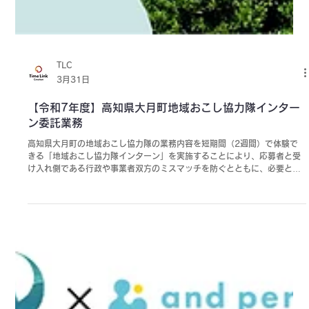
TLC
3月31日
【令和7年度】高知県大月町地域おこし協力隊インター
ン委託業務
高知県大月町の地域おこし協力隊の業務内容を短期間（2週間）で体験で
きる「地域おこし協力隊インターン」を実施することにより、応募者と受
け入れ側である行政や事業者双方のミスマッチを防ぐとともに、必要とす
る人材の確保を図ること。 高知県大月町まちづくり推進課 「地域おこし
協力隊インターン」の企画・運営・広告運用・オンライン説明会の運営・
参加者との個別面談・フォローアップなどを実施した。 ・ミスマッチ防止
のため、応募者全員との個別面談を実施した上で参加者を確定。 ・事前に
参加希望者向けの説明会を開催。インターンへの事前理解が深まり、より