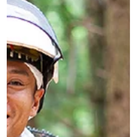
TLC
3月13日
【令和7年度】高知県黒潮町地域おこし協力隊インター
ン委託業務
高知県黒潮町の地域おこし協力隊の業務内容を短期間（2週間）で体験で
きる「地域おこし協力隊インターン」を実施することにより、応募者と受
け入れ側である行政や事業者双方のミスマッチを防ぐとともに、必要とす
る人材の確保を図ること。 高知県黒潮町企画調整室 「地域おこし協力隊
インターン」の企画・運営・広告運用・オンライン説明会の運営・参加者
との個別面談・フォローアップなどを実施した。 ・ミスマッチ防止のた
め、応募者全員との個別面談を実施した上で参加者を確定。 ・事前に参加
希望者向けの説明会を開催。インターンへの事前理解が深まり、より意欲
の高い人材の集客に繋がった。