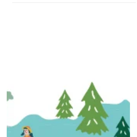
TLC
3月31日
【令和7年度】高知県大月町地域おこし協力隊募集等事
業委託業務
高知県大月町地域おこし協力隊の応募者を増やし、地域おこし協力隊の獲
得を図ることで、町の活性化に繋げること。 高知県大月町まちづくり推進
課 高知県大月町の地域おこし協力隊（リゾートコンシェルジュ・産地コー
ディネーター）の募集等に係る戦略作成、記事制作、広告運用、オンライ
ン募集説明会の運営を行った。 ・観光・農業それぞれのミッション特性に
応じた訴求設計を行い、ターゲットごとに最適化した情報発信を実施 ・戦
略設計から制作・集客・説明会運営まで一体的に支援し、応募までの導線
を構築